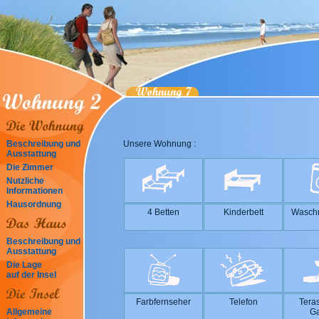
Beschreibung und
Unsere Wohnung :
Ausstattung
Die Zimmer
Nutzliche
Informationen
Hausordnung
4 Betten
Kinderbett
Wasch
Beschreibung und
Ausstattung
Die Lage
auf der Insel
Farbfernseher
Telefon
Tera
Allgemeine
Ga