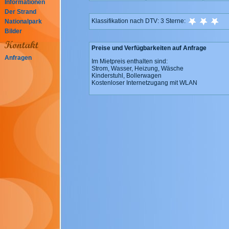
Informationen
Der Strand
Klassifikation nach DTV
: 3 Sterne:
Nationalpark
Bilder
Preise und Verfügbarkeiten auf Anfrage
Anfragen
Im Mietpreis enthalten sind:
Strom, Wasser, Heizung, Wäsche
Kinderstuhl, Bollerwagen
Kostenloser Internetzugang mit WLAN